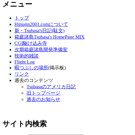
メニュー
トップ
Himajin2001.comについて
新・Tsubasa's日記(駄文)
箱庭諸島Tsubasa's HomePage MIX
CGI駆け込み寺
次期箱庭諸島開発準備室
技術的雑談
Flight Log
暇つぶしの場所
(掲示板)
リンク
過去のコンテンツ
Tsubasaのアメリカ日記
旧トップページ
過去のお知らせ
サイト内検索