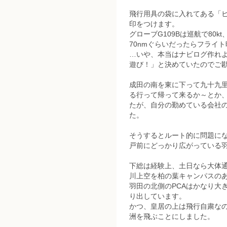
飛行用具の袋に入れてある「ヒ
印をつけます。
グローブG109Bは巡航で80
70nmぐらいだったらフライト
…いや、本当はナビログ作れ
遊び！」と決めていたのでご
成田の南を東に下って九十九
る行って帰って来るか～とか
たが、自分の勤めている会社
た。
そうするとルート的に問題に
戸前にどっかり広がっている羽
下総は経験上、土日なら大体
川上空を柏の葉キャンパスの
羽田の北側のPCAはかなり大
り出しています。
かつ、皇居の上は飛行自粛なの
洲を飛ぶことにしました。