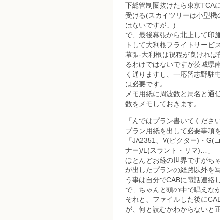
下総管制圏抜けたら東京TCA
受ける(スカイツリーは小型機
はないですが。)
で、最後幕張から北上して印旛
トして大利根フライトサービ
幕張-大利根は視程が良ければ
るわけではないですが茨城県
く通りますし、一応習志野駐
は必要です。
メモ用紙に周波数と局名と通信
数をメモしておきます。
「んではプラン書いてくださ
プラン用紙を出して必要事項
「JA2351、V(ビクター)・G
ナー)/L(スラント・リマ)…」
ほとんどお経の世界ですがち
が出したプランの経路以外を
う事は自分でCABに電話連絡
で、ちゃんと頭の中で唱えな
それと、ファイルした後にCA
が、何と読むかわからないと