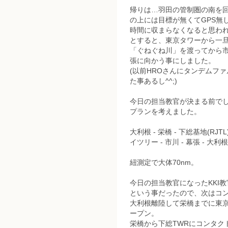
帰りは…羽田の管制圏の南を
の上には目標が無くてGPS無
時間に収まらなくなると思わ
とすると、東京タワーから一
「ぐねぐね川」を渡ってから市
張に向かう事にしました。
(以前HROさんにタンデムフ
た事あるし^^;)
今日の担当教官が決まる前で
プランを考えました。
大利根 - 栄橋 - 下総基地(RJTL
イツリー - 市川 - 幕張 - 大利根
紐測定で大体70nm。
今日の担当教官になったKKI
という事だったので、次はコ
大利根離陸して栄橋までに東京
ープン。
栄橋から下総TWRにコンタク