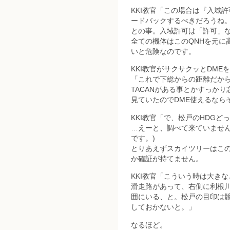
KKI教官「この場合は『入域
ードバックするべきだろうね
との事。入域許可は「許可」な
全ての機体はこのQNHを元に
いと危険なのです。
KKI教官がサクサクッとDME
「これで下総からの距離だか
TACANがある事とかすっか
見ていたのでDME使えるなら
KKI教官「で、松戸のHDGど
…えーと、調べて来ていません
です。)
とりあえずスカイツリーはこ
か確証が持てません。
KKI教官「こういう時は大き
滑走路があって、右側に利根
囲にいる、と。松戸の目印は
しておかないと。」
なるほど。