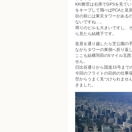
KKI教官は右席でGPSを見て
をキープして飛べばPCAと皇
目の前には東京タワーがある
ないですね…。
周りのビルも大きいですし、そもそ
ら見たら結構下です。
皇居を通り越したら芝公園の
ながらタワーの東側へ折り返
ここも結構羽田の5マイル北
せん。
日比谷通りから国道15号まで
今回のフライトの目的の仕事
空からうまく見つけられませ
きました。