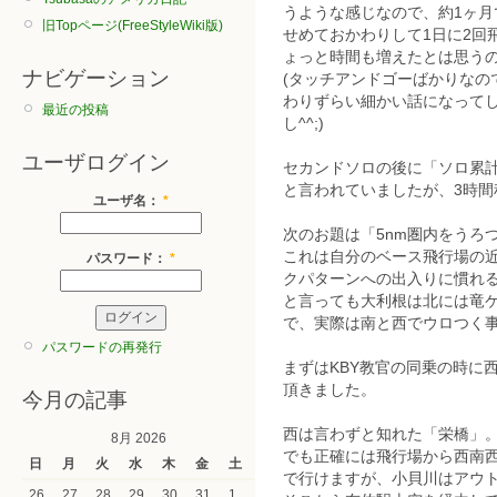
うような感じなので、約1ヶ月で
旧Topページ(FreeStyleWiki版)
せめておかわりして1日に2回
ょっと時間も増えたとは思う
ナビゲーション
(タッチアンドゴーばかりなの
わりずらい細かい話になって
最近の投稿
し^^;)
ユーザログイン
セカンドソロの後に「ソロ累
と言われていましたが、3時
ユーザ名：
*
次のお題は「5nm圏内をうろ
これは自分のベース飛行場の
パスワード：
*
クパターンへの出入りに慣れ
と言っても大利根は北には竜ケ
で、実際は南と西でウロつく
パスワードの再発行
まずはKBY教官の同乗の時に
頂きました。
今月の記事
西は言わずと知れた「栄橋」
8月 2026
でも正確には飛行場から西南
日
月
火
水
木
金
土
で行けますが、小貝川はアウ
26
27
28
29
30
31
1