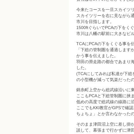
今来たコースを一旦スカイツ
スカイツリーを右に見ながら
市川を目指します。
1500ftぐらいでPCAの下
市川は八幡の駅前に大きなビ
TCAにPCAの下をくぐる事を
「下総の管制圏を通過します
かう事を伝えました。
羽田の滑走路の都合であまり
した。
(TCAにしてみれば私達が下
の小型機が減って気楽だったのか
錦糸町上空から総武線沿いに
ここもPCAと下総管制圏に挟
低めの高度で総武線の線路に
ここでもKKI教官がGPSで
ちょちょ」とか言わなかったの
そのまま津田沼上空に差し掛か
談して、幕張まで行かずに津