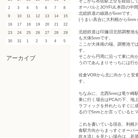
そこから布佐駅上空を経由して
オーバルとJOYFUL本田の中
2
3
4
5
6
7
8
北総鉄道の線路が5nmです。
9
10
11
12
13
14
15
(うまい具合に大利根から5n
16
17
18
19
20
21
22
北総鉄道は印旛沼北部調整池を渡
23
24
25
26
27
28
29
も大体5nmです。
30
31
1
2
3
4
5
ここが大体南の端。調整池では
す。
そこから円周に沿って東に向
アーカイブ
うのであんまりそっちには行
佐倉VORから北に向かうと安
す。
ちなみに、北西5nmは竜ケ崎
東に行く場合はPCAの下、地上
ラフィックを外れたらすぐに成
るので5nmとか言っているヒ
これを書いている現在、利根
食駅方向からまっすぐオーバ
吹き流しを見たい場合は、若