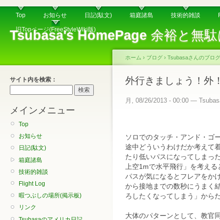
Top
お知らせ
日記(駄文)
箱庭諸島
技術的雑談
旧Topページ(FreeStyleWiki版)
Tsubasa's HomePage
余裕と無駄
ホーム
›
ブログ
›
Tsubasaさんのブロ
外行きましょう！外
サイト内を検索：
月, 08/26/2013 - 00:00 — Tsubas
メインメニュー
Top
お知らせ
ソロでのタッチ・アンド・ゴ
途中どういうわけだか考えて
日記(駄文)
たり低いパスになってしまっ
箱庭諸島
上空1mで水平飛行」を考える
技術的雑談
パスが気になるとフレアをか
Flight Log
から接地までの数秒にうまく
暇つぶしの場所(掲示板)
ろしたくなってしまう」から
リンク
大体のパターンとして、教官同
Tsubasaのアメリカ日記