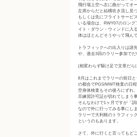
飛行場上空へ左に曲がってオ
左席からだと結構吹き流し見
もしくは先にフライトサービ
いる場合は、RWY07のロング
イト・ダウン・ウィンドに入
体はほとんどそうやって飛ん
トラフィックへの出入りは諸
や、過去3回のラリー参加でだ
(相変わらず駆け足で文章だら
8月はこれまでラリーの前日と
の都合でPGS/MWT検査の
空身体検査もその後ろにずれ、
旦練習許可証が切れてしまう
そんなわけで1ヶ月ですが「
なので外に行ってみる事にし
ラリーで大利根のトラフィッ
というのもあります。
さて、外に行くと言ってもど