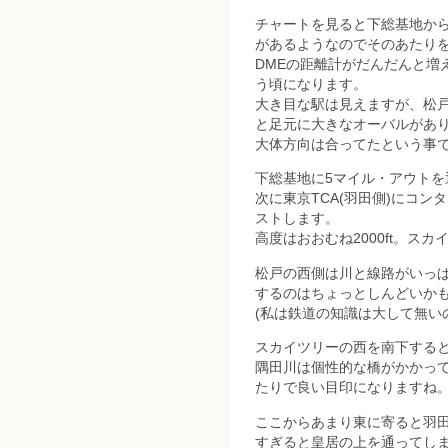
チャートを見ると下総基地か
があるようなのでそのあたり
DMEの距離計がだんだんと増
う頃になります。
大き目な駅は見えますが、松
と足元に大きなオーバルがあ
大体方向は合ってたという事です
下総基地に5マイル・アウト
次に東京TCA(羽田側)にコ
ストします。
高度はおおむね2000ft。ス
松戸の西側は川と線路がいっ
するのはちょっとしんどいか
(私は鉄道の知識は大して無い
スカイツリーの西を南下する
隅田川は個性的な橋がかかっ
たりで良い目印になりますね
ここからあまり東に寄ると羽田
すぎると皇居の上を通ってし