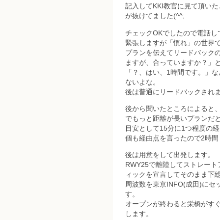
記入してKKI教官に見て頂いたとこ
が抜けてました(^^;
チェックOKでしたので電話し
緊張しますが「慣れ」の世界
プランを伝えてリードバックの
ますが、合っていますか？」
「？、はい、1時間です。」な
ないよな。
後は普通にリードバックされ
後から聞いたところによると
でもっと距離が長いプランだ
目安として15分に1つ程度の
個も経由点を言ったので2時
後は用意をして出発します。
RWY25で離陸してストレー
ィックを宣言してそのまま下
周波数を東京INFO(成田)に
す。
オープンが終わると栄橋がす
します。