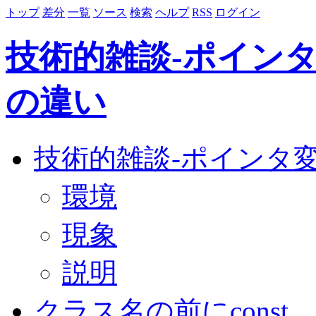
トップ
差分
一覧
ソース
検索
ヘルプ
RSS
ログイン
技術的雑談-ポインタ変数
の違い
技術的雑談-ポインタ変数の
環境
現象
説明
クラス名の前にconst