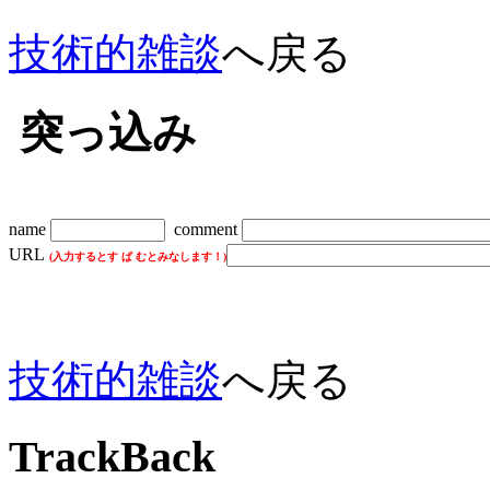
技術的雑談
へ戻る
突っ込み
name
comment
URL
(入力するとす ぱ むとみなします！)
技術的雑談
へ戻る
TrackBack