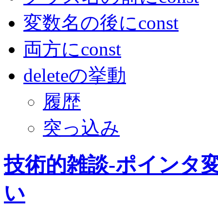
変数名の後にconst
両方にconst
deleteの挙動
履歴
突っ込み
技術的雑談-ポインタ変数の
い