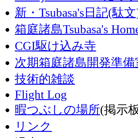
新・Tsubasa's日記(駄文
箱庭諸島Tsubasa's Home
CGI駆け込み寺
次期箱庭諸島開発準備
技術的雑談
Flight Log
暇つぶしの場所
(掲示板
リンク