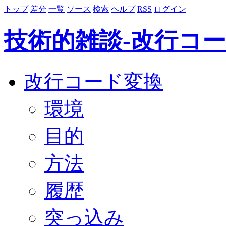
トップ
差分
一覧
ソース
検索
ヘルプ
RSS
ログイン
技術的雑談-改行コ
改行コード変換
環境
目的
方法
履歴
突っ込み