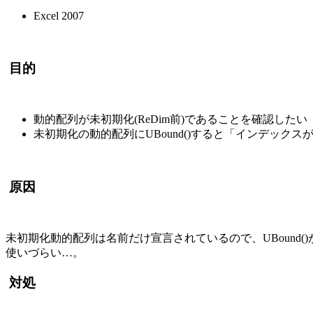
Excel 2007
目的
動的配列が未初期化(ReDim前)であることを確認したい
未初期化の動的配列にUBound()すると「インデック
原因
未初期化動的配列は名前だけ宣言されているので、UBound
使いづらい…。
対処