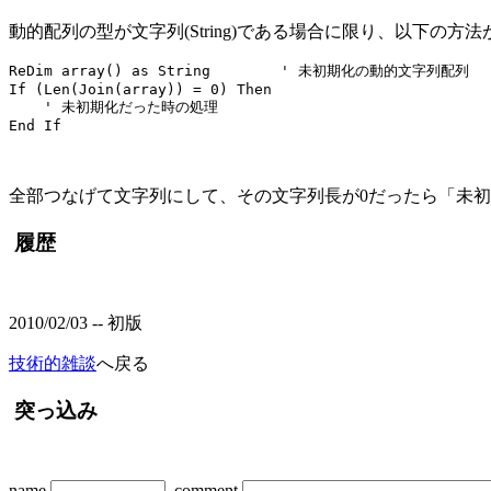
動的配列の型が文字列(String)である場合に限り、以下の方
ReDim array() as String        ' 未初期化の動的文字列配列

If (Len(Join(array)) = 0) Then

    ' 未初期化だった時の処理

全部つなげて文字列にして、その文字列長が0だったら「未
履歴
2010/02/03 -- 初版
技術的雑談
へ戻る
突っ込み
name
comment