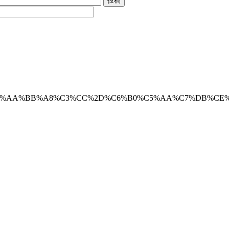
5%BB%BD%D1%C5%AA%BB%A8%C3%CC%2D%C6%B0%C5%AA%C