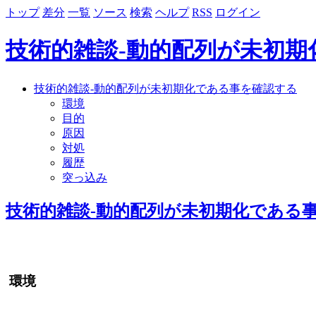
トップ
差分
一覧
ソース
検索
ヘルプ
RSS
ログイン
技術的雑談-動的配列が未初期
技術的雑談-動的配列が未初期化である事を確認する
環境
目的
原因
対処
履歴
突っ込み
技術的雑談-動的配列が未初期化である
環境