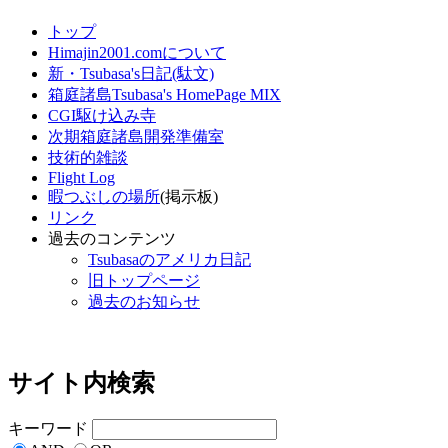
トップ
Himajin2001.comについて
新・Tsubasa's日記(駄文)
箱庭諸島Tsubasa's HomePage MIX
CGI駆け込み寺
次期箱庭諸島開発準備室
技術的雑談
Flight Log
暇つぶしの場所
(掲示板)
リンク
過去のコンテンツ
Tsubasaのアメリカ日記
旧トップページ
過去のお知らせ
サイト内検索
キーワード