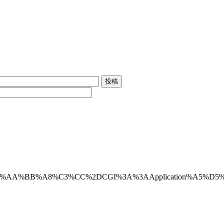
BB%BD%D1%C5%AA%BB%A8%C3%CC%2DCGI%3A%3AApplica