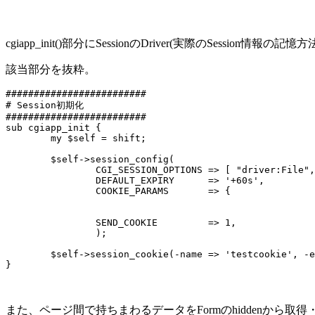
cgiapp_init()部分にSessionのDriver(実際のSessio
該当部分を抜粋。
#########################

# Session初期化

#########################

sub cgiapp_init {

	my $self = shift;

	$self->session_config(

		CGI_SESSION_OPTIONS => [ "driver:File", $self->query, {Directory=>'./tmp'} ],

		DEFAULT_EXPIRY      => '+60s',

		COOKIE_PARAMS       => {

								-path  => '
								}
		SEND_COOKIE         => 1,

		);

	$self->session_cookie(-name => 'testcookie', -expires => '+30s');

また、ページ間で持ちまわるデータをFormのhiddenから取得