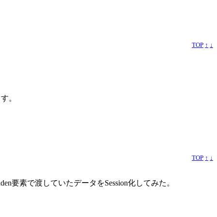
TOP
↑
↓
きます。
）
TOP
↑
↓
den要素で渡していたデータをSession化してみた。