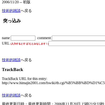
2006/11/20 -- 初版
技術的雑談
へ戻る
突っ込み
name
comment
URL
(入力するとす ぱ むとみなします！)
技術的雑談
へ戻る
TrackBack
TrackBack URL for this entry:
http://www.himajin2001.com/fswiki/tb.cgi/%B5%
技術的雑談
へ戻る
最終更新日時：最終更新時間：2006年11月20日 15時21分33秒