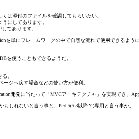
しくは添付のファイルを確認してもらいたい。
ようにしてあります。
に修正がしてあります。
sionはCGI::Sessionを単にフレームワークの中で自然な流れで使用で
管理にDBを使うこともできるようだ。
きる。
トップページへ戻す場合などの使い方が便利。
cation開発に当たって「MVCアーキテクチャ」を実現でき、App
もしれないと言う事と、Perl 5(5.8以降？)専用と言う事か。