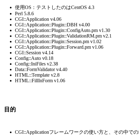
使用OS：テストしたのはCentOS 4.3
Perl 5.8.6
CGI::Application v4.06
CGI::Application::Plugin::DBH v4.00
CGI::Application::Plugin::ConfigAuto.pm v1.30
CGI::Application::Plugin::ValidationRM.pm v2.1
CGI::Application::Plugin::Session.pm v1.02
CGI::Application::Plugin::Forward.pm v1.06
CGI::Session v4.14
Config::Auto v0.18
Config::IniFiles v2.38
Data::FormValidator v4.40
HTML::Template v2.8
HTML::FillInForm v1.06
目的
CGI::Applicationフレームワークの使い方と、その中で