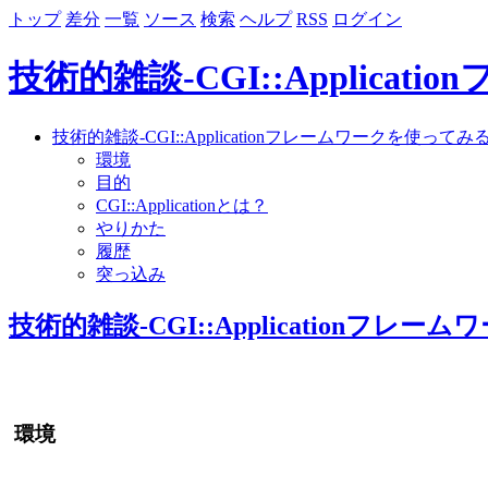
トップ
差分
一覧
ソース
検索
ヘルプ
RSS
ログイン
技術的雑談-CGI::Applica
技術的雑談-CGI::Applicationフレームワークを使ってみ
環境
目的
CGI::Applicationとは？
やりかた
履歴
突っ込み
技術的雑談-CGI::Applicationフレ
環境