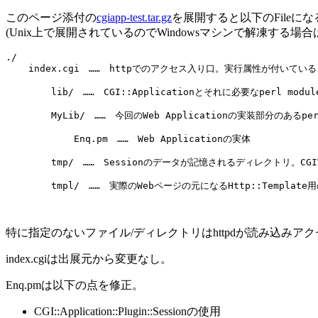
このページ添付の
cgiapp-test.tar.gz
を展開すると以下のFileにな
(Unix上で展開されているのでWindowsマシンで解凍する場
./

    index.cgi　……　httpでのアクセス入り口。実行属性が付いている
        lib/　……　CGI::Applicationとそれに必要なperl mo
        MyLib/　……　今回のWeb Applicationの実装部分のあるperl
            Enq.pm　……　Web Applicationの実体

        tmp/　……　Sessionのデータが記憶されるディレクトリ。C
特に指定のないファイル/ディレクトリはhttpdが読み込みア
index.cgiは出展元から変更なし。
Enq.pmは以下の点を修正。
CGI::Application::Plugin::Sessionの使用