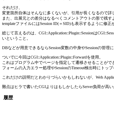
それだけ、
変更箇所自体はそんなに多くないが、引用が長くなるので詳
また、出展元との差分はなるべくコメントアウトの形で残す
templateファイルにはSession ID(＝SID)も表示するよう
総じて言えるのは、CGI::Application::Plugin::Ses
いということ。
DBなどが用意できるならSession変数の中身やSessionの
ついでに今回はCGI::Application::Plugin::Forwardを使用。
これはプログラム中でページを指定して遷移させることがで
フォームの入力エラー処理やSessionのTimeout検出時に
これだけの説明だとわかりづらいかもしれないが、Web Appli
難点はヒラで書いたCGIよりはもしかしたらServer負荷が高いか
履歴