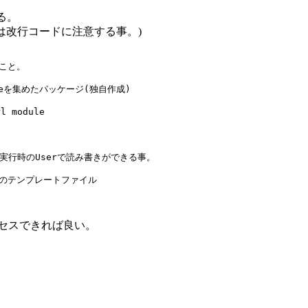
る。
合は改行コードに注意する事。)
こと。

duleを集めたパッケージ(独自作成)

 module

GI実行時のUserで読み書きができる事。

クセスできれば良い。