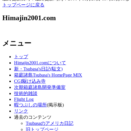
トップページに戻る
Himajin2001.com
メニュー
トップ
Himajin2001.comについて
新・Tsubasa's日記(駄文)
箱庭諸島Tsubasa's HomePage MIX
CGI駆け込み寺
次期箱庭諸島開発準備室
技術的雑談
Flight Log
暇つぶしの場所
(掲示板)
リンク
過去のコンテンツ
Tsubasaのアメリカ日記
旧トップページ