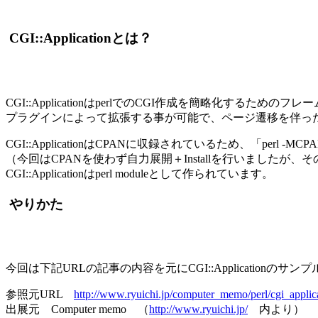
CGI::Applicationとは？
CGI::ApplicationはperlでのCGI作成を簡略化するための
プラグインによって拡張する事が可能で、ページ遷移を伴った「We
CGI::ApplicationはCPANに収録されているため、「perl -M
（今回はCPANを使わず自力展開＋Installを行いました
CGI::Applicationはperl moduleとして作られています。
やりかた
今回は下記URLの記事の内容を元にCGI::Applicationの
参照元URL
http://www.ryuichi.jp/computer_memo/perl/cgi_applica
出展元 Computer memo （
http://www.ryuichi.jp/
内より）