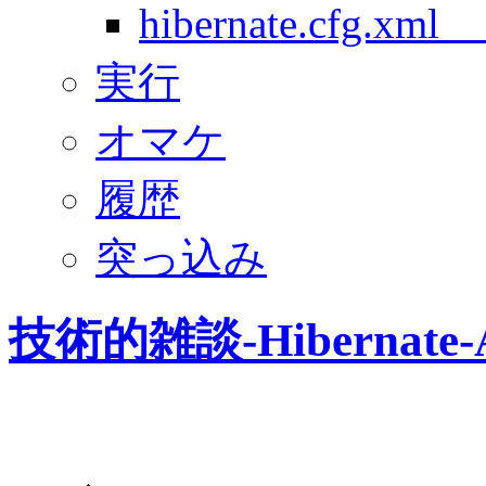
hibernate.cfg.x
実行
オマケ
履歴
突っ込み
技術的雑談-Hibernate-