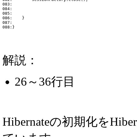
083:        

084:

085:

086:    }

087:

解説：
26～36行目
Hibernateの初期化をHiber