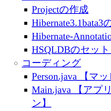
Projectの作成
Hibernate3.1b
Hibernate-Anno
HSQLDBのセッ
コーディング
Person.java 
Main.java 
ン】