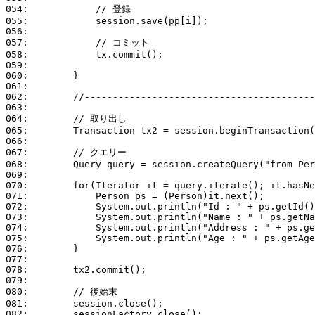
054:            // 登録

055:            session.save(pp[i]);

056:            

057:            // コミット

058:            tx.commit();

059:        

060:        }

061:        

062:        //-----------------------------------------
063:        

064:        // 取り出し

065:        Transaction tx2 = session.beginTransaction(
066:        

067:        // クエリー

068:        Query query = session.createQuery("from Per
069:        

070:        for(Iterator it = query.iterate(); it.hasNe
071:            Person ps = (Person)it.next();

072:            System.out.println("Id : " + ps.getId()
073:            System.out.println("Name : " + ps.getNa
074:            System.out.println("Address : " + ps.ge
075:            System.out.println("Age : " + ps.getAge
076:        }

077:        

078:        tx2.commit();

079:        

080:        // 後始末

081:        session.close();

082:        sessionFactory.close();
