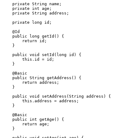
    private String name;

    private int age;

    private String address;

    private long id;

    @Id

    public long getId() {

        return id;

    }

    public void setId(long id) {

        this.id = id;

    }

    @Basic

    public String getAddress() {

        return address;

    }

    public void setAddress(String address) {

        this.address = address;

    }

    @Basic

    public int getAge() {

        return age;

    }

    public void setAge(int age) {
