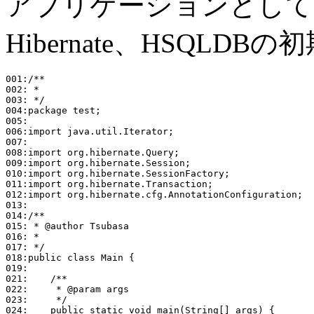
アプリケーションとして
Hibernate、HSQL
001:/**

002: * 

003: */

004:package test;

005:

006:import java.util.Iterator;

007:

008:import org.hibernate.Query;

009:import org.hibernate.Session;

010:import org.hibernate.SessionFactory;

011:import org.hibernate.Transaction;

012:import org.hibernate.cfg.AnnotationConfiguration;

013:

014:/**

015: * @author Tsubasa

016: *

017: */

018:public class Main {

019:

021:    /**

022:     * @param args

023:     */

024:    public static void main(String[] args) {
