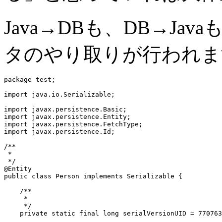
Java→DBも、DB→Jav
タのやり取りが行われま
package test;

import java.io.Serializable;

import javax.persistence.Basic;

import javax.persistence.Entity;

import javax.persistence.FetchType;

import javax.persistence.Id;

/**

 *

 */

@Entity

public class Person implements Serializable {

    /**

     * 

     */

    private static final long serialVersionUID = 770763