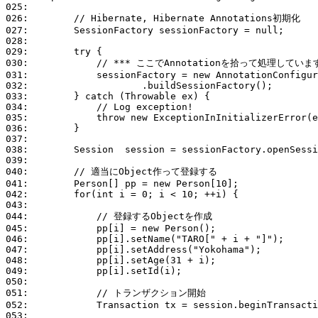
025:        

026:        // Hibernate, Hibernate Annotations初期化

027:        SessionFactory sessionFactory = null;

028:        

029:        try {

030:            // *** ここでAnnotationを拾って処理していま
031:            sessionFactory = new AnnotationConfigur
032:                    .buildSessionFactory();

033:        } catch (Throwable ex) {

034:            // Log exception!

035:            throw new ExceptionInInitializerError(e
036:        }

037:                

038:        Session  session = sessionFactory.openSessi
039:        

040:        // 適当にObject作って登録する

041:        Person[] pp = new Person[10];

042:        for(int i = 0; i < 10; ++i) {

043:            

044:            // 登録するObjectを作成

045:            pp[i] = new Person();

046:            pp[i].setName("TARO[" + i + "]");

047:            pp[i].setAddress("Yokohama");

048:            pp[i].setAge(31 + i);

049:            pp[i].setId(i);

050:            

051:            // トランザクション開始

052:            Transaction tx = session.beginTransacti
053:            
