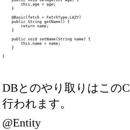
        this.age = age;

    }

    @Basic(fetch = FetchType.LAZY)

    public String getName() {

        return name;

    }

    public void setName(String name) {

        this.name = name;

    }

DBとのやり取りはこのC
行われます。
@Entity