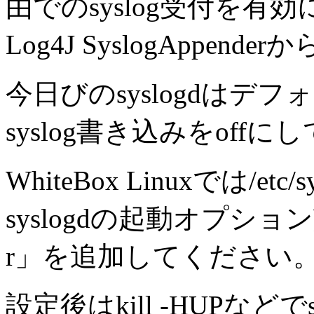
由でのsyslog受付を有
Log4J SyslogAppen
今日びのsyslogdは
syslog書き込みをoff
WhiteBox Linuxでは/etc/
syslogdの起動オプシ
r」を追加してください
設定後はkill -HUPなど