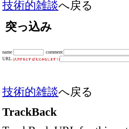
技術的雑談
へ戻る
突っ込み
name
comment
URL
(入力するとす ぱ むとみなします！)
技術的雑談
へ戻る
TrackBack