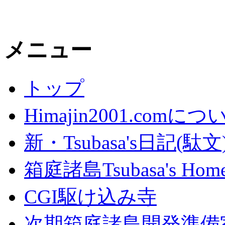
メニュー
トップ
Himajin2001.comにつ
新・Tsubasa's日記(駄文
箱庭諸島Tsubasa's Home
CGI駆け込み寺
次期箱庭諸島開発準備