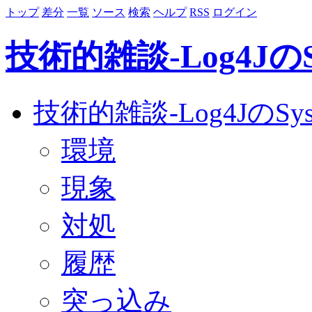
トップ
差分
一覧
ソース
検索
ヘルプ
RSS
ログイン
技術的雑談-Log4JのSys
技術的雑談-Log4JのSyslo
環境
現象
対処
履歴
突っ込み