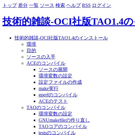
トップ
差分
一覧
ソース
検索
ヘルプ
RSS
ログイン
技術的雑談-OCI社版TAO1.
技術的雑談-OCI社版TAO1.4のインストール
環境
目的
ソースの入手
ACEのコンパイル
ソースの展開
環境変数の設定
設定ファイルの作成
make実行
gperfのコンパイル
ACEのテスト
TAOのコンパイル
環境変数の設定
GNUmakefileの作り直し
TAOコアのコンパイル
testsのコンパイル