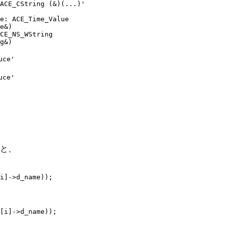
ACE_CString (&)(...)'

e: ACE_Time_Value

e&)

CE_NS_WString

g&)

ce'

ce'

みると、