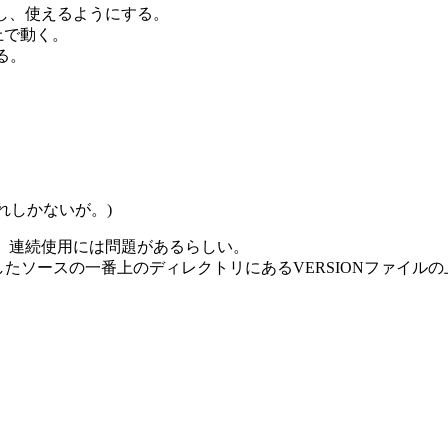
ルし、使えるようにする。
上で動く。
る。
れしかないが。)
があり、連続使用には問題があるらしい。
新らしい。展開したソースの一番上のディレクトリにあるVERSIONファ