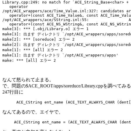
Library.cpp:249: no match for `ACE_String_Base<char> + 
   operator

/opt/ACE_wrappers/ace/Time_Value.inl:327: candidates ar
   operator+(const ACE_Time_Value&, const ACE_Time_Valu
/opt/ACE_wrappers/ace/SString.inl:55:                 A
   operator+(const ACE_NS_WString&, const ACE_NS_WStrin
make[3]: *** [.obj/Library.o] エラー 1

make[3]: 出ます ディレクトリ `/opt/ACE_wrappers/apps/soredu
make[2]: *** [soreduce] エラー 2

make[2]: 出ます ディレクトリ `/opt/ACE_wrappers/apps/soredu
make[1]: *** [all] エラー 2

make[1]: 出ます ディレクトリ `/opt/ACE_wrappers/apps'

なんて怒られて止まる。
で、問題の$ACE_ROOT/apps/soreduce/Library.cppを調べて
247行目に
なんてあるので、エイヤで、