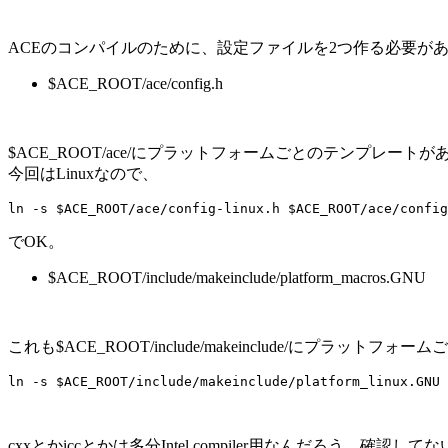
ACEのコンパイルのために、設定ファイルを2つ作る必要が
$ACE_ROOT/ace/config.h
$ACE_ROOT/ace/にプラットフォームごとのテンプレー
今回はLinuxなので、
でOK。
$ACE_ROOT/include/makeinclude/platform_macros.GNU
これも$ACE_ROOT/include/makeinclude/にプ
cxxとかiccとかは多分Intel compiler用なんだろう。確認して