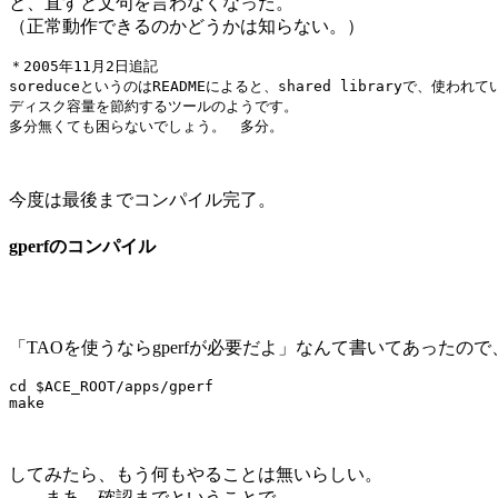
と、直すと文句を言わなくなった。
（正常動作できるのかどうかは知らない。）
＊2005年11月2日追記

soreduceというのはREADMEによると、shared libraryで、使われ
ディスク容量を節約するツールのようです。

今度は最後までコンパイル完了。
gperfのコンパイル
「TAOを使うならgperfが必要だよ」なんて書いてあったので
cd $ACE_ROOT/apps/gperf

してみたら、もう何もやることは無いらしい。
……まあ、確認までということで。