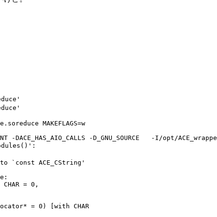
uce'

uce'

e.soreduce MAKEFLAGS=w

NT -DACE_HAS_AIO_CALLS -D_GNU_SOURCE   -I/opt/ACE_wrappe
dules()':

to `const ACE_CString'

e:

 CHAR = 0,

ocator* = 0) [with CHAR
