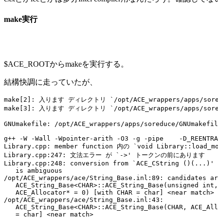
make実行
$ACE_ROOTからmakeを実行する。
結構快調に走っていたが、
make[2]: 入ります ディレクトリ `/opt/ACE_wrappers/apps/sored
make[3]: 入ります ディレクトリ `/opt/ACE_wrappers/apps/sored
GNUmakefile: /opt/ACE_wrappers/apps/soreduce/GNUmakefil
g++ -W -Wall -Wpointer-arith -O3 -g -pipe    -D_REENTRA
Library.cpp: member function 内の `void Library::load_mo
Library.cpp:247: 文法エラー が `->' トークンの前にあります

Library.cpp:248: conversion from `ACE_CString ()(...)' 
   is ambiguous

/opt/ACE_wrappers/ace/String_Base.inl:89: candidates ar
   ACE_String_Base<CHAR>::ACE_String_Base(unsigned int,
   ACE_Allocator* = 0) [with CHAR = char] <near match>

/opt/ACE_wrappers/ace/String_Base.inl:43:

   ACE_String_Base<CHAR>::ACE_String_Base(CHAR, ACE_All
   = char] <near match>
