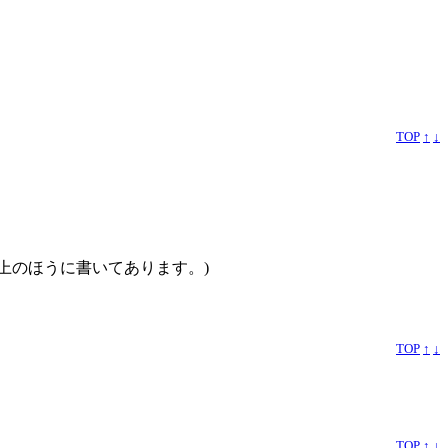
TOP
↑
↓
イルの上のほうに書いてあります。)
TOP
↑
↓
TOP
↑
↓