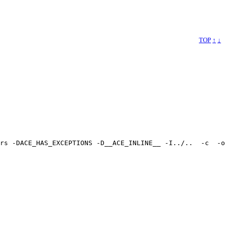
TOP
↑
↓
rs -DACE_HAS_EXCEPTIONS -D__ACE_INLINE__ -I../..  -c  -o