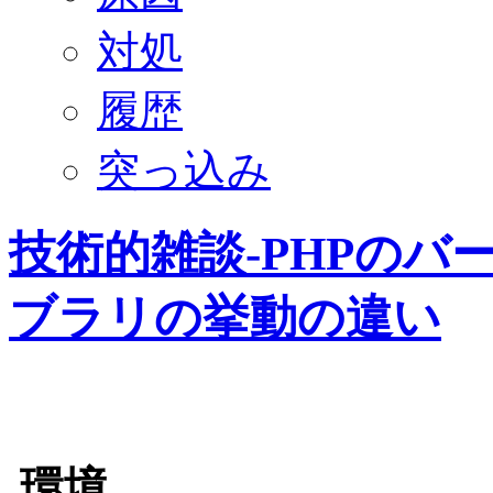
対処
履歴
突っ込み
技術的雑談-PHPのバ
ブラリの挙動の違い
環境