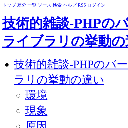
トップ
差分
一覧
ソース
検索
ヘルプ
RSS
ログイン
技術的雑談-PHPの
ライブラリの挙動の
技術的雑談-PHPのバ
ラリの挙動の違い
環境
現象
原因