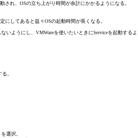
なども起動され、OSの立ち上がり時間が余計にかかるようになる。
うな設定にしてあると益々OSの起動時間が長くなる。
起動されないようにし、VMWareを使いたいときにServiceを起動す
更する。
」を選択。