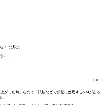
少なくて済む。
ように。
TOP
↑
↓
)が立ち上がった時」なので、試験などで頻繁に使用するVMがある
る。