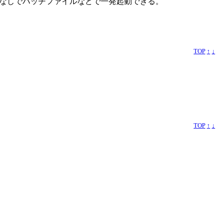
UIなしでバッチファイルなどで一発起動できる。
TOP
↑
↓
TOP
↑
↓