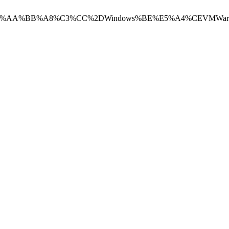
5%BB%BD%D1%C5%AA%BB%A8%C3%CC%2DWindows%BE%E5%