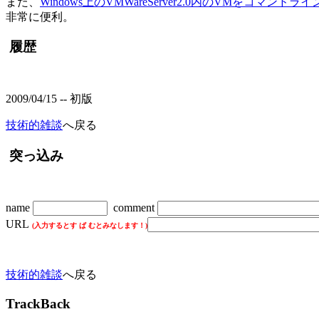
また、
Windows上のVMWareServer2.0内のVMをコマンド
非常に便利。
履歴
2009/04/15 -- 初版
技術的雑談
へ戻る
突っ込み
name
comment
URL
(入力するとす ぱ むとみなします！)
技術的雑談
へ戻る
TrackBack