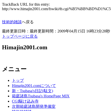
TrackBack URL for this entry:
http://www.himajin2001.com/fswiki/tb.cgi/%B
技術的雑談
へ戻る
最終更新日時：最終更新時間：2009年04月15日 16時23分28秒
トップページに戻る
Himajin2001.com
メニュー
トップ
Himajin2001.comについて
新・Tsubasa's日記(駄文)
箱庭諸島Tsubasa's HomePage MIX
CGI駆け込み寺
次期箱庭諸島開発準備室