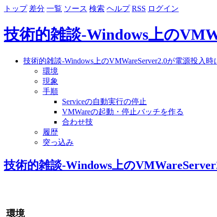
トップ
差分
一覧
ソース
検索
ヘルプ
RSS
ログイン
技術的雑談-Windows上のVM
技術的雑談-Windows上のVMWareServer2.0が電
環境
現象
手順
Serviceの自動実行の停止
VMWareの起動・停止バッチを作る
合わせ技
履歴
突っ込み
技術的雑談-Windows上のVMWareSe
環境