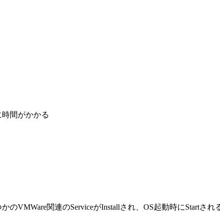
上げに時間がかかる
かのVMWare関連のServiceがInstallされ、OS起動時にSta