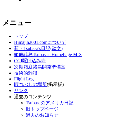
メニュー
トップ
Himajin2001.comについて
新・Tsubasa's日記(駄文)
箱庭諸島Tsubasa's HomePage MIX
CGI駆け込み寺
次期箱庭諸島開発準備室
技術的雑談
Flight Log
暇つぶしの場所
(掲示板)
リンク
過去のコンテンツ
Tsubasaのアメリカ日記
旧トップページ
過去のお知らせ