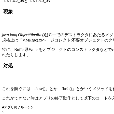
JDK1.4.2_08とJDK1.5.0_03
現象
java.lang.Object#finalize()
はC++でのデストラクタにあたるメ
規格上は「VMのgc(ガベージコレクト:不要オブジェクト
特に、Buffer系Writerをオブジェクトのコンストラクタなどで
れたりします。
対処
これを防ぐには「close()」とか「flush()」とかいうメソ
これができない時はアプリの終了動作として以下のコードを
#アプリ終了ルーチン

{
