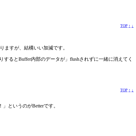
TOP
↑
↓
ありますが、結構いい加減です。
りするとBuffer内部のデータが」flushされずに一緒に消えてく
TOP
↑
↓
」というのがBetterです。