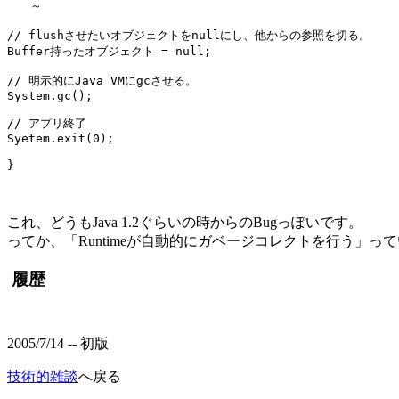
　　～

// flushさせたいオブジェクトをnullにし、他からの参照を切る。

Buffer持ったオブジェクト = null;

// 明示的にJava VMにgcさせる。

System.gc();

// アプリ終了

Syetem.exit(0);

これ、どうもJava 1.2ぐらいの時からのBugっぽいです。
ってか、「Runtimeが自動的にガベージコレクトを行う」って
履歴
2005/7/14 -- 初版
技術的雑談
へ戻る