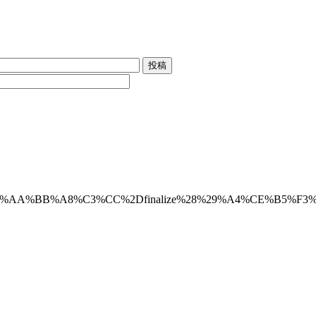
D%D1%C5%AA%BB%A8%C3%CC%2Dfinalize%28%29%A4%CE%B5%F3