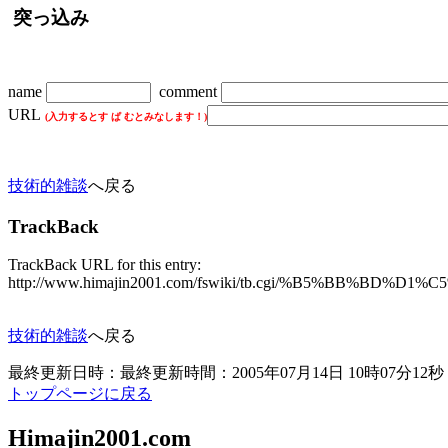
突っ込み
name
comment
URL
(入力するとす ぱ むとみなします！)
技術的雑談
へ戻る
TrackBack
TrackBack URL for this entry:
http://www.himajin2001.com/fswiki/tb.cgi/%B5%BB%B
技術的雑談
へ戻る
最終更新日時：最終更新時間：2005年07月14日 10時07分12秒
トップページに戻る
Himajin2001.com