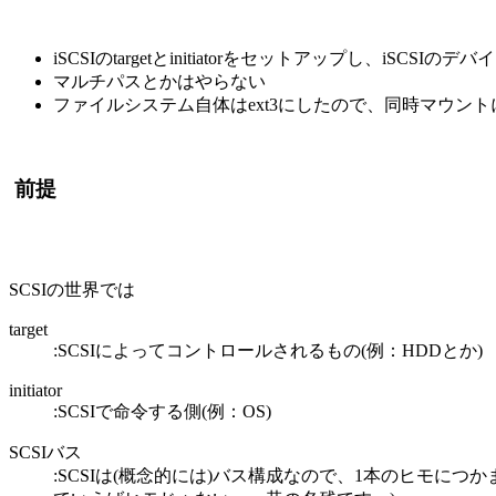
iSCSIのtargetとinitiatorをセットアップし、iSCS
マルチパスとかはやらない
ファイルシステム自体はext3にしたので、同時マウン
前提
SCSIの世界では
target
:SCSIによってコントロールされるもの(例：HDDとか)
initiator
:SCSIで命令する側(例：OS)
SCSIバス
:SCSIは(概念的には)バス構成なので、1本のヒモに