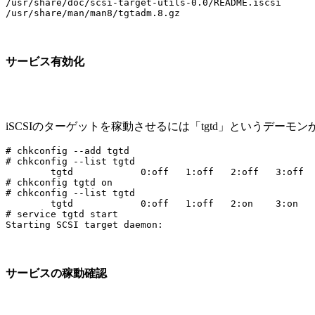
/usr/share/doc/scsi-target-utils-0.0/README.iscsi

サービス有効化
iSCSIのターゲットを稼動させるには「tgtd」というデーモ
# chkconfig --add tgtd

# chkconfig --list tgtd

	tgtd            0:off   1:off   2:off   3:off   4:off   5:off   6:off

# chkconfig tgtd on

# chkconfig --list tgtd

	tgtd            0:off   1:off   2:on    3:on    4:on    5:on    6:off

# service tgtd start

サービスの稼動確認