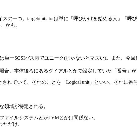
orもデバイスの一つ。target/initiatorは単に「呼びかけを
的。かも。
単一SCSIバス内でユニーク(じゃないとマズい)。また、今回使用す
る場合、本体後ろにあるダイアルとかで設定していた「番号」がt
れのことを「Logical unit」といい、それに番号を振って「Lo
ークな領域が特定される。
、ファイルシステムとかLVMとかは関係ない。
っただけ。