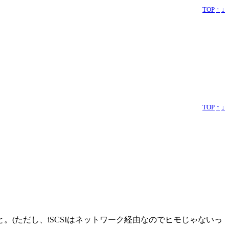
TOP
↑
↓
TOP
↑
↓
。(ただし、iSCSIはネットワーク経由なのでヒモじゃないっ