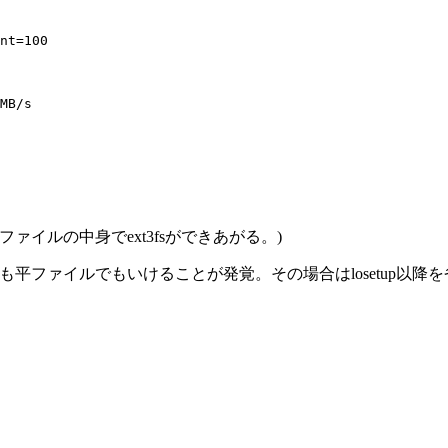
nt=100

MB/s

oop0.imgファイルの中身でext3fsができあがる。)
イルでもいけることが発覚。その場合はlosetup以降を省略して、tgt
。