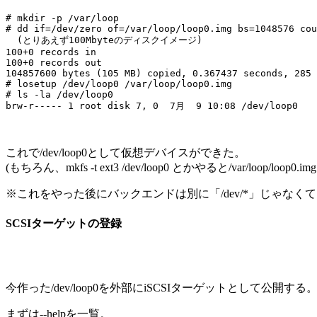
# mkdir -p /var/loop

# dd if=/dev/zero of=/var/loop/loop0.img bs=1048576 cou
  (とりあえず100Mbyteのディスクイメージ)

100+0 records in

100+0 records out

104857600 bytes (105 MB) copied, 0.367437 seconds, 285 
# losetup /dev/loop0 /var/loop/loop0.img

# ls -la /dev/loop0

これで/dev/loop0として仮想デバイスができた。
(もちろん、mkfs -t ext3 /dev/loop0 とかやると/var/loop/l
※これをやった後にバックエンドは別に「/dev/*」じゃなくても平ファ
SCSIターゲットの登録
今作った/dev/loop0を外部にiSCSIターゲットとして公開する
まずは--helpを一覧。