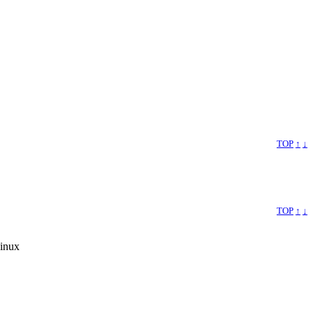
TOP
↑
↓
TOP
↑
↓
inux