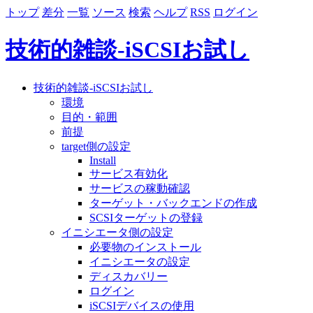
トップ
差分
一覧
ソース
検索
ヘルプ
RSS
ログイン
技術的雑談-iSCSIお試し
技術的雑談-iSCSIお試し
環境
目的・範囲
前提
target側の設定
Install
サービス有効化
サービスの稼動確認
ターゲット・バックエンドの作成
SCSIターゲットの登録
イニシエータ側の設定
必要物のインストール
イニシエータの設定
ディスカバリー
ログイン
iSCSIデバイスの使用