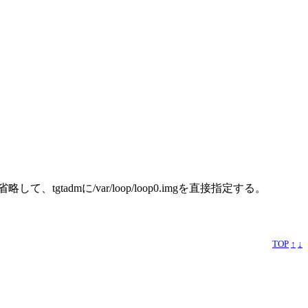
admに/var/loop/loop0.imgを直接指定する。
TOP
↑
↓