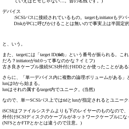
ていえばヒモじゃない…。昔の名残です。)
デバイス
:SCSIバスに接続されているもの。targetもinitiat
DiskがPCに呼びかけることは無いので事実上は半固定
と、いう。
また、targetには「target ID(
tid
)」という番号が振られる。これは
だろ？initiatorがtid:0って事なのかな？イミフ)
古き良きケーブル接続SCSI外付けHDDとか使ったことがあ
さらに、「単一デバイス内に複数の論理ボリュームがある」とされていて、そ
lunは0から始まる。
lunはそれの属するtarget内でユニーク。(当然)
なので、単一SCSIバス上ではtidとlunが指定されるとユニ
iSCSIはファイルシステムよりも下のレイヤーのものなので
外付けSCSIディスクのケーブルがネットワークケーブルにな
(NFSとかFTPとかとは違うので注意。)