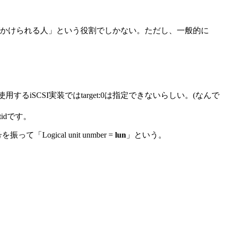
始める人」「呼びかけられる人」という役割でしかない。ただし、一般的に
るiSCSI実装ではtarget:0は指定できないらしい。(なんで
idです。
gical unit unmber =
lun
」という。