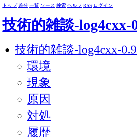
トップ
差分
一覧
ソース
検索
ヘルプ
RSS
ログイン
技術的雑談-log4cxx-0
技術的雑談-log4cxx-0.
環境
現象
原因
対処
履歴