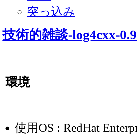
突っ込み
技術的雑談-log4cxx-0.
環境
使用OS : RedHat Enterpr