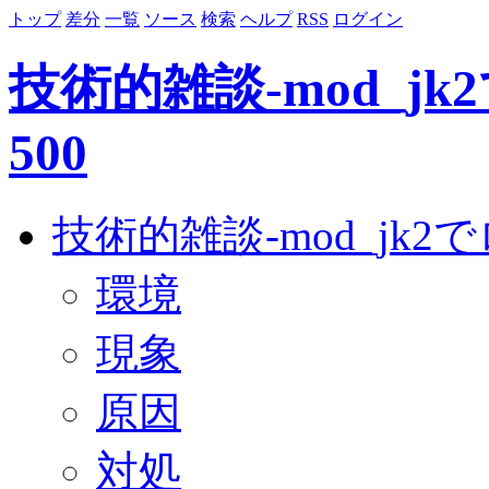
トップ
差分
一覧
ソース
検索
ヘルプ
RSS
ログイン
技術的雑談-mod_j
500
技術的雑談-mod_jk
環境
現象
原因
対処