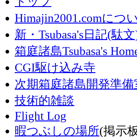
トップ
Himajin2001.comにつ
新・Tsubasa's日記(駄文
箱庭諸島Tsubasa's Home
CGI駆け込み寺
次期箱庭諸島開発準備
技術的雑談
Flight Log
暇つぶしの場所
(掲示板