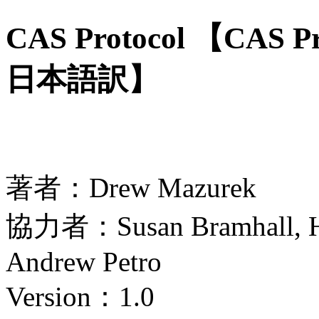
CAS Protocol 【CAS P
日本語訳】
著者：Drew Mazurek
協力者：Susan Bramhall, Ho
Andrew Petro
Version：1.0