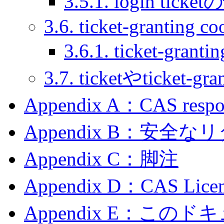
3.5.1. login tick
3.6. ticket-granting co
3.6.1. ticket-gran
3.7. ticketやticket
Appendix A：CAS respo
Appendix B：安全
Appendix C：脚注
Appendix D：CAS Licen
Appendix E：この