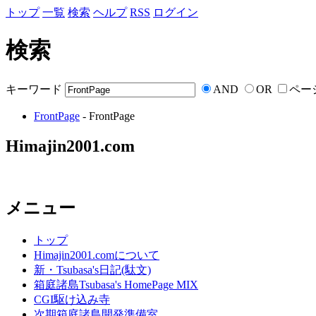
トップ
一覧
検索
ヘルプ
RSS
ログイン
検索
キーワード
AND
OR
ペー
FrontPage
- FrontPage
Himajin2001.com
メニュー
トップ
Himajin2001.comについて
新・Tsubasa's日記(駄文)
箱庭諸島Tsubasa's HomePage MIX
CGI駆け込み寺
次期箱庭諸島開発準備室