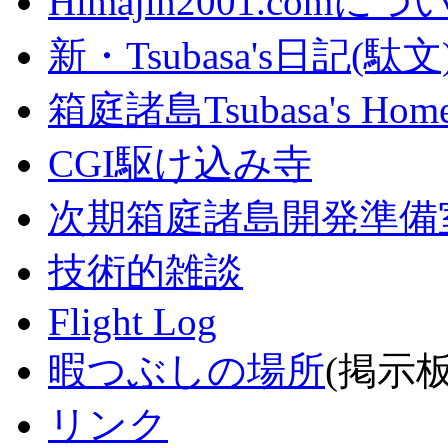
Himajin2001.comにつ
新・Tsubasa's日記(駄文
箱庭諸島Tsubasa's Home
CGI駆け込み寺
次期箱庭諸島開発準備
技術的雑談
Flight Log
暇つぶしの場所
(掲示板
リンク