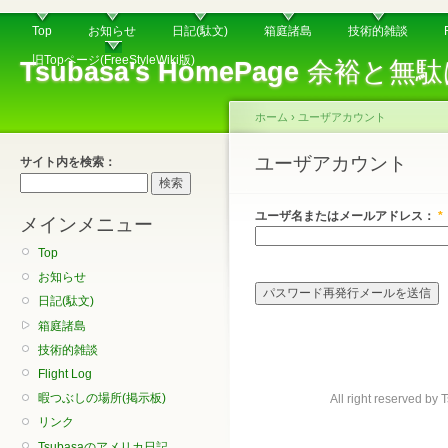
Top
お知らせ
日記(駄文)
箱庭諸島
技術的雑談
旧Topページ(FreeStyleWiki版)
Tsubasa's HomePage
余裕と無駄
ホーム
›
ユーザアカウント
ユーザアカウント
サイト内を検索：
ユーザ名またはメールアドレス：
*
メインメニュー
Top
お知らせ
日記(駄文)
箱庭諸島
技術的雑談
Flight Log
暇つぶしの場所(掲示板)
All right reserved b
リンク
Tsubasaのアメリカ日記