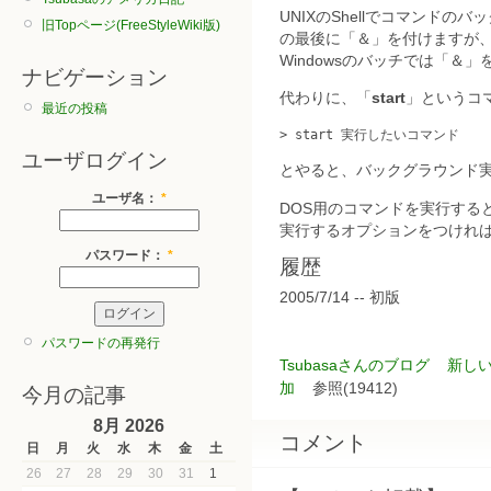
UNIXのShellでコマンド
旧Topページ(FreeStyleWiki版)
の最後に「＆」を付けますが
Windowsのバッチでは「＆
ナビゲーション
代わりに、「
start
」というコ
最近の投稿
ユーザログイン
とやると、バックグラウンド
ユーザ名：
*
DOS用のコマンドを実行する
実行するオプションをつけれ
パスワード：
*
履歴
2005/7/14 -- 初版
パスワードの再発行
Tsubasaさんのブログ
新し
加
参照(19412)
今月の記事
8月 2026
コメント
日
月
火
水
木
金
土
26
27
28
29
30
31
1