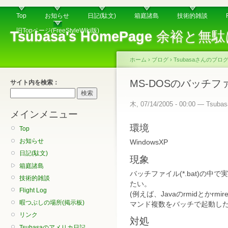
Top
お知らせ
日記(駄文)
箱庭諸島
技術的雑談
旧Topページ(FreeStyleWiki版)
Tsubasa's HomePage
余裕と無駄
ホーム
›
ブログ
›
Tsubasaさんのブロ
MS-DOSのバッチ
サイト内を検索：
木, 07/14/2005 - 00:00 — Tsubas
メインメニュー
環境
Top
お知らせ
WindowsXP
日記(駄文)
現象
箱庭諸島
バッチファイル(*.bat)の
技術的雑談
たい。
Flight Log
(例えば、Javaのrmidとかrm
暇つぶしの場所(掲示板)
マンド複数をバッチで起動した
リンク
対処
Tsubasaのアメリカ日記