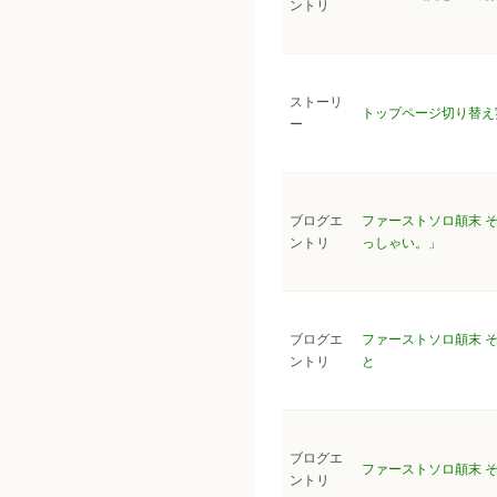
ントリ
ストーリ
トップページ切り替え
ー
ブログエ
ファーストソロ顛末 
ントリ
っしゃい。」
ブログエ
ファーストソロ顛末 
ントリ
と
ブログエ
ファーストソロ顛末 
ントリ