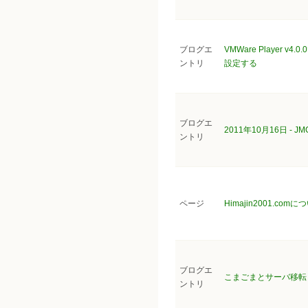
ブログエ
VMWare Player v4.0.
ントリ
設定する
ブログエ
2011年10月16日 -
ントリ
ページ
Himajin2001.comに
ブログエ
こまごまとサーバ移転
ントリ