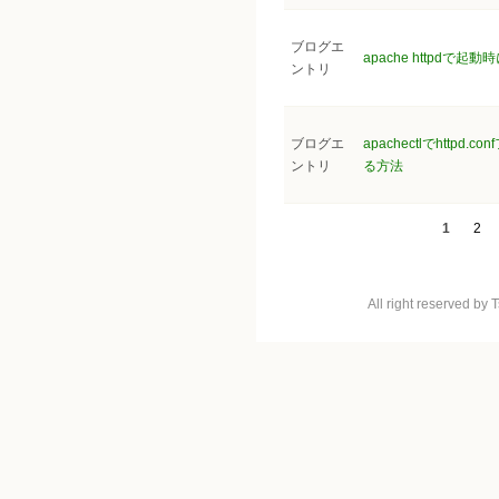
ブログエ
apache httpdで
ントリ
ブログエ
apachectlでhttp
ントリ
る方法
1
2
All right reserved b