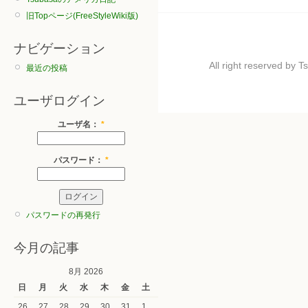
旧Topページ(FreeStyleWiki版)
ナビゲーション
All right reserved by
最近の投稿
ユーザログイン
ユーザ名：
*
パスワード：
*
パスワードの再発行
今月の記事
8月 2026
日
月
火
水
木
金
土
26
27
28
29
30
31
1