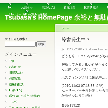
Top
お知らせ
日記(駄文)
箱庭諸島
技術的雑談
旧Topページ(FreeStyleWiki版)
Tsubasa's HomePage
余裕と無駄
ホーム
障害発生中？
サイト内を検索：
水, 11/03/2010 - 00:45 — Tsubas
メインメニュー
どうも今、FreeStyleWik
Top
解析してみるとflock()がうまく
お知らせ
んと動いていないっぽい。
日記(駄文)
ホスティング会社に確認中…
箱庭諸島
技術的雑談
(2010/11/03 07:18:55 追記)
Flight Log
ん～サーバーを再起動したら直
からやっぱりOS系？
暇つぶしの場所(掲示板)
リンク
参照(13912)
Tsubasaのアメリカ日記