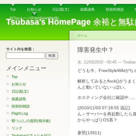
Top
お知らせ
日記(駄文)
箱庭諸島
技術的雑談
旧Topページ(FreeStyleWiki版)
Tsubasa's HomePage
余裕と無駄
ホーム
障害発生中？
サイト内を検索：
水, 11/03/2010 - 00:45 — Tsubas
メインメニュー
どうも今、FreeStyleWik
Top
解析してみるとflock()がうまく
お知らせ
んと動いていないっぽい。
日記(駄文)
ホスティング会社に確認中…
箱庭諸島
技術的雑談
(2010/11/03 07:18:55 追記)
Flight Log
ん～サーバーを再起動したら直
からやっぱりOS系？
暇つぶしの場所(掲示板)
リンク
参照(13911)
Tsubasaのアメリカ日記