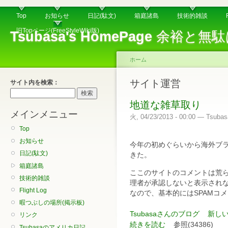
Top
お知らせ
日記(駄文)
箱庭諸島
技術的雑談
旧Topページ(FreeStyleWiki版)
Tsubasa's HomePage
余裕と無駄
ホーム
サイト運営
サイト内を検索：
地道な雑草取り
メインメニュー
火, 04/23/2013 - 00:00 — Tsubas
Top
お知らせ
今年の初めぐらいから海外ブラ
日記(駄文)
きた。
箱庭諸島
ここのサイトのコメントは荒
技術的雑談
理者が承認しないと表示され
Flight Log
なので、基本的にはSPAMコ
暇つぶしの場所(掲示板)
Tsubasaさんのブログ
新し
リンク
続きを読む
参照(34386)
Tsubasaのアメリカ日記