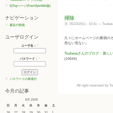
旧Topページ(FreeStyleWiki版)
ナビゲーション
掃除
月, 05/23/2011 - 15:41 — Tsubas
最近の投稿
ユーザログイン
久々にホームページの裏側のぞ
危ない危ない。
ユーザ名：
*
Tsubasaさんのブログ
新し
(10644)
パスワード：
*
パスワードの再発行
All right reserved by
今月の記事
8月 2026
日
月
火
水
木
金
土
26
27
28
29
30
31
1