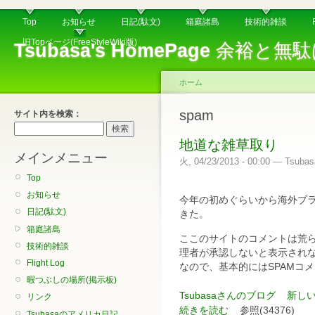
Top
お知らせ
日記(駄文)
箱庭諸島
技術的雑談
旧Topページ(FreeStyleWiki版)
Tsubasa's HomePage
余裕と無駄
ホーム
spam
サイト内を検索：
地道な雑草取り
メインメニュー
火, 04/23/2013 - 00:00 — Tsubas
Top
お知らせ
今年の初めぐらいから海外ブラ
日記(駄文)
きた。
箱庭諸島
ここのサイトのコメントは荒
技術的雑談
理者が承認しないと表示され
Flight Log
なので、基本的にはSPAMコ
暇つぶしの場所(掲示板)
Tsubasaさんのブログ
新し
リンク
続きを読む
参照(34376)
Tsubasaのアメリカ日記