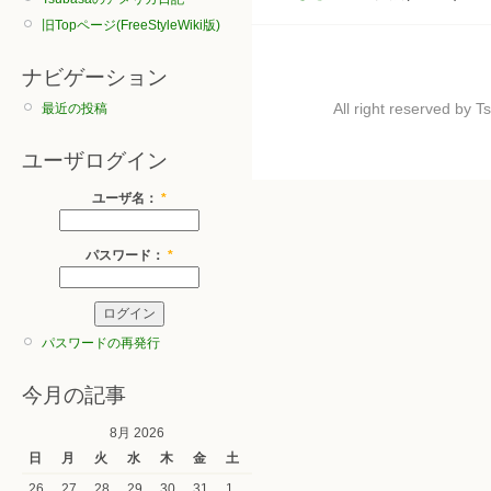
旧Topページ(FreeStyleWiki版)
ナビゲーション
All right reserved by
最近の投稿
ユーザログイン
ユーザ名：
*
パスワード：
*
パスワードの再発行
今月の記事
8月 2026
日
月
火
水
木
金
土
26
27
28
29
30
31
1