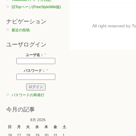
旧Topページ(FreeStyleWiki版)
ナビゲーション
All right reserved by
最近の投稿
ユーザログイン
ユーザ名：
*
パスワード：
*
パスワードの再発行
今月の記事
8月 2026
日
月
火
水
木
金
土
26
27
28
29
30
31
1