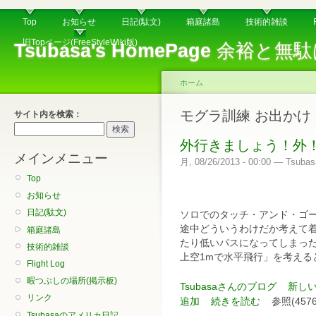
Top
お知らせ
日記(駄文)
箱庭諸島
技術的雑談
旧Topページ(FreeStyleWiki版)
Tsubasa's HomePage
余裕と無駄
ホーム
モグラ訓練 お出かけ
サイト内を検索：
外行きましょう！外
メインメニュー
月, 08/26/2013 - 00:00 — Tsubas
Top
お知らせ
日記(駄文)
ソロでのタッチ・アンド・ゴ
途中どういうわけだか考えて
箱庭諸島
たり低いパスになってしまっ
技術的雑談
上空1mで水平飛行」を考える
Flight Log
暇つぶしの場所(掲示板)
Tsubasaさんのブログ
新し
リンク
追加
続きを読む
参照(4576
Tsubasaのアメリカ日記