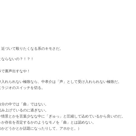
、近づいて殴りたくなる系のキモさだ。
とならないの？！？！
鼻で裏声出すなや！
け入れられない極致なら、中孝介は「声」として受け入れられない極致だ。
にラジオのスイッチを切る。
自分の中では「曲」ではない。
読み上げているのに過ぎない。
か情景とかを言葉少なな中に「ぎゅっ」と圧縮して込めているから良いのだ。
うか存在を否定するかのようなモノを「曲」とは認めない。
のかどうかとか話題になったりして、アホかと。）