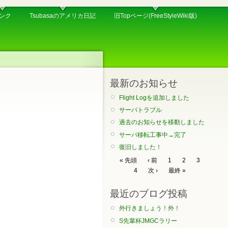
ンク
Tsubasaのアメリカ日記
旧Topページ(FreeStyleWiki版)
最新のお知らせ
Flight Logを追加しました
サーバトラブル
過去のお知らせを移動しました
サーバ移転工事中→完了
復旧しました！
« 先頭
‹ 前
1
2
3
4
次 ›
最終 »
最近のブログ投稿
外行きましょう！外！
S先輩杯JMGCラリー