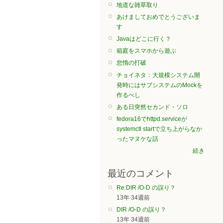
地道な雑草取り
あけましておめでとうございま
す
Javaはどこに行く？
箱庭をスマホから遊ぶ
怠惰の打破
チョイネタ：大規模システム開
発時にはサブシステムのMockを
作るべし
ある日突然セカンド・ソロ
fedora16でhttpd.serviceが
systemctl startで立ち上がらなか
ったマヌケな話
続き
最近のコメント
Re:DIR /O-D の誤り？
13年 34週前
DIR /O-D の誤り？
13年 34週前