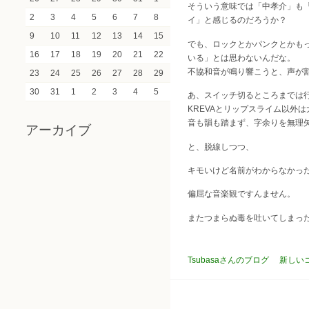
そういう意味では「中孝介」も
2
3
4
5
6
7
8
イ」と感じるのだろうか？
9
10
11
12
13
14
15
でも、ロックとかパンクとかも
16
17
18
19
20
21
22
いる」とは思わないんだな。
不協和音が鳴り響こうと、声が
23
24
25
26
27
28
29
30
31
1
2
3
4
5
あ、スイッチ切るところまでは
KREVAとリップスライム以外
音も韻も踏まず、字余りを無理
アーカイブ
と、脱線しつつ、
キモいけど名前がわからなかっ
偏屈な音楽観ですんません。
またつまらぬ毒を吐いてしまっ
Tsubasaさんのブログ
新しい