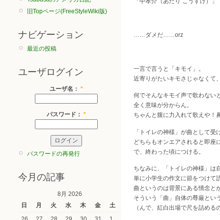
「中孝介（あたり こうすけ）」
旧Topページ(FreeStyleWiki版)
ナビゲーション
……ダメだ……orz
最近の投稿
一言で言うと「キモイ」。
ユーザログイン
近寄りがたいキモさじゃなくて
ユーザ名：
*
何でそんなキモイ声で歌わない
全く意味が分からん。
パスワード：
*
ちゃんと腹に力入れて歌えや！
「トイレの神様」が曲として受
どちらもオンエアされると即座
で、終わった頃につける。
パスワードの再発行
ちなみに、「トイレの神様」は
今月の記事
単に小学生の作文に節をつけて
曲というのは背景にある情念と
8月 2026
そういう「曲」自体の尊厳とい
日
月
火
水
木
金
土
（んで、紅白出場で尺を詰める
26
27
28
29
30
31
1