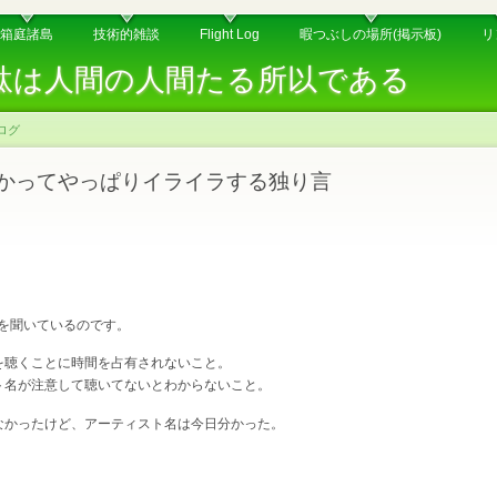
箱庭諸島
技術的雑談
Flight Log
暇つぶしの場所(掲示板)
リ
駄は人間の人間たる所以である
ブログ
かってやっぱりイライラする独り言
Mを聞いているのです。
を聴くことに時間を占有されないこと。
ト名が注意して聴いてないとわからないこと。
なかったけど、アーティスト名は今日分かった。