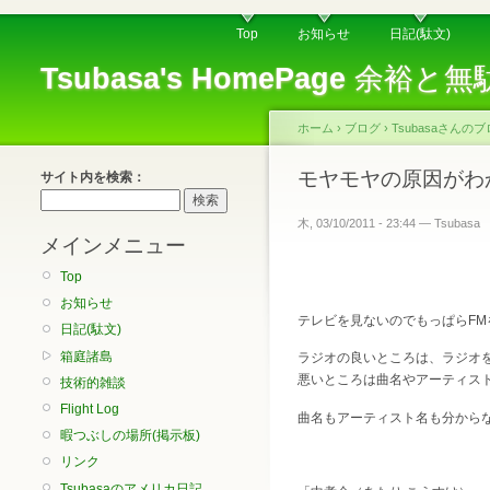
Top
お知らせ
日記(駄文)
Tsubasa's HomePage
余裕と無
ホーム
›
ブログ
›
Tsubasaさんの
モヤモヤの原因がわ
サイト内を検索：
木, 03/10/2011 - 23:44 — Tsubasa
メインメニュー
Top
お知らせ
テレビを見ないのでもっぱらF
日記(駄文)
箱庭諸島
ラジオの良いところは、ラジオ
悪いところは曲名やアーティス
技術的雑談
Flight Log
曲名もアーティスト名も分から
暇つぶしの場所(掲示板)
リンク
Tsubasaのアメリカ日記