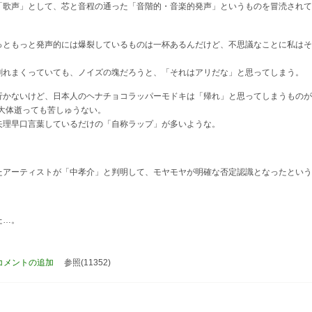
「歌声」として、芯と音程の通った「音階的・音楽的発声」というものを冒涜されて
っともっと発声的には爆裂しているものは一杯あるんだけど、不思議なことに私はそ
割れまくっていても、ノイズの塊だろうと、「それはアリだな」と思ってしまう。
行かないけど、日本人のヘナチョコラッパーモドキは「帰れ」と思ってしまうものが
は大体逝っても苦しゅうない。
矢理早口言葉しているだけの「自称ラップ」が多いような。
たアーティストが「中孝介」と判明して、モヤモヤが明確な否定認識となったという
た…。
コメントの追加
参照(11352)