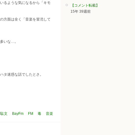
いるような気になるから「キモ
【コメント転載】
15年 39週前
の方面は全く「音楽を冒涜して
多いな…。
ハタ迷惑な話でしたとさ。
駄文
BayFm
FM
毒
音楽