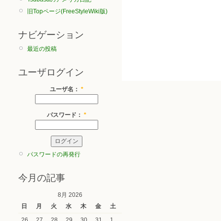
旧Topページ(FreeStyleWiki版)
ナビゲーション
最近の投稿
ユーザログイン
ユーザ名：
*
パスワード：
*
パスワードの再発行
今月の記事
8月 2026
日
月
火
水
木
金
土
26
27
28
29
30
31
1