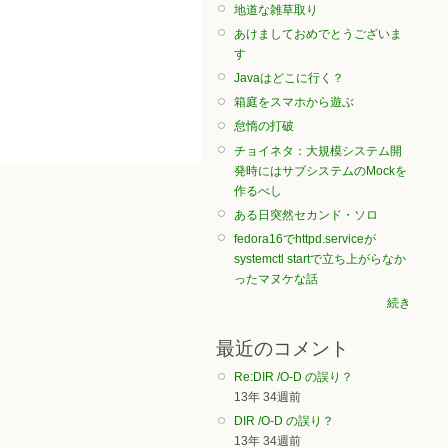
地道な雑草取り
あけましておめでとうございま
す
Javaはどこに行く？
箱庭をスマホから遊ぶ
怠惰の打破
チョイネタ：大規模システム開
発時にはサブシステムのMockを
作るべし
ある日突然セカンド・ソロ
fedora16でhttpd.serviceが
systemctl startで立ち上がらなか
ったマヌケな話
続き
最近のコメント
Re:DIR /O-D の誤り？
13年 34週前
DIR /O-D の誤り？
13年 34週前