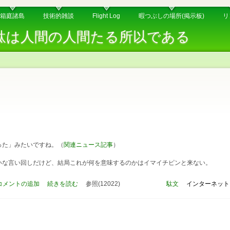
箱庭諸島
技術的雑談
Flight Log
暇つぶしの場所(掲示板)
リ
駄は人間の人間たる所以である
まった」みたいですね。（
関連ニュース記事
）
いな言い回しだけど、結局これが何を意味するのかはイマイチピンと来ない。
コメントの追加
続きを読む
参照(12022)
駄文
インターネット