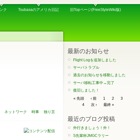
ンク
Tsubasaのアメリカ日記
旧Topページ(FreeStyleWiki版)
最新のお知らせ
Flight Logを追加しました
サーバトラブル
過去のお知らせを移動しました
サーバ移転工事中→完了
復旧しました！
« 先頭
‹ 前
1
2
3
4
次 ›
最終 »
ネットワーク
時事
独り言
最近のブログ投稿
外行きましょう！外！
S先輩杯JMGCラリー