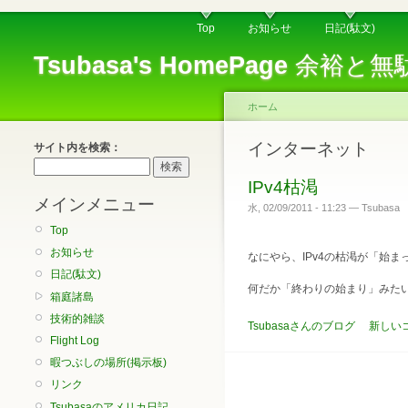
Top
お知らせ
日記(駄文)
Tsubasa's HomePage
余裕と無
ホーム
インターネット
サイト内を検索：
IPv4枯渇
メインメニュー
水, 02/09/2011 - 11:23 — Tsubasa
Top
お知らせ
なにやら、IPv4の枯渇が「始
日記(駄文)
何だか「終わりの始まり」みた
箱庭諸島
技術的雑談
Tsubasaさんのブログ
新しい
Flight Log
暇つぶしの場所(掲示板)
リンク
Tsubasaのアメリカ日記