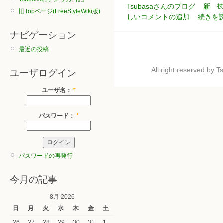
Tsubasaさんのブログ
新
技
旧Topページ(FreeStyleWiki版)
しいコメントの追加
続きを
ナビゲーション
最近の投稿
All right reserved by
ユーザログイン
ユーザ名：
*
パスワード：
*
パスワードの再発行
今月の記事
8月 2026
日
月
火
水
木
金
土
26
27
28
29
30
31
1