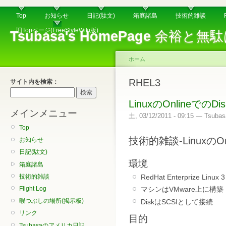
Top
お知らせ
日記(駄文)
箱庭諸島
技術的雑談
旧Topページ(FreeStyleWiki版)
Tsubasa's HomePage
余裕と無駄
ホーム
RHEL3
サイト内を検索：
LinuxのOnlineでのD
メインメニュー
土, 03/12/2011 - 09:15 — Tsubas
Top
技術的雑談-LinuxのOn
お知らせ
日記(駄文)
環境
箱庭諸島
技術的雑談
RedHat Enterprize Linux 
Flight Log
マシンはVMware上に構築
暇つぶしの場所(掲示板)
DiskはSCSIとして接続
リンク
目的
Tsubasaのアメリカ日記