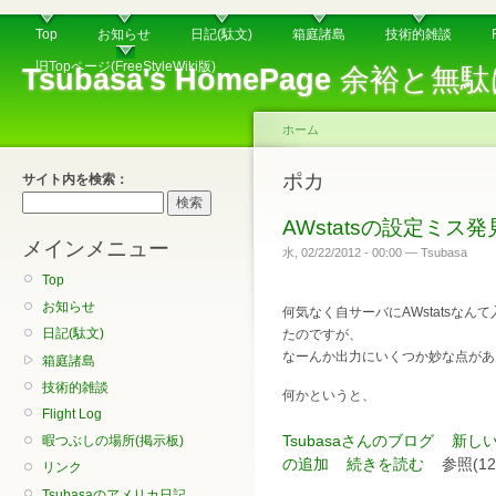
Top
お知らせ
日記(駄文)
箱庭諸島
技術的雑談
旧Topページ(FreeStyleWiki版)
Tsubasa's HomePage
余裕と無駄
ホーム
ポカ
サイト内を検索：
AWstatsの設定ミス発
メインメニュー
水, 02/22/2012 - 00:00 — Tsubasa
Top
お知らせ
何気なく自サーバにAWstatsな
日記(駄文)
たのですが、
なーんか出力にいくつか妙な点があ
箱庭諸島
技術的雑談
何かというと、
Flight Log
Tsubasaさんのブログ
新し
暇つぶしの場所(掲示板)
の追加
続きを読む
参照(12
リンク
Tsubasaのアメリカ日記